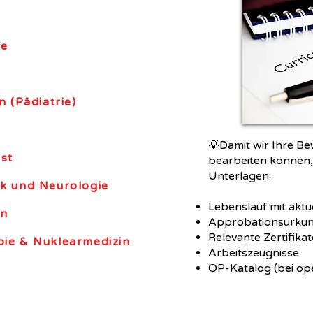
fe
 (Pädiatrie)
💡
Damit wir Ihre Be
nst
bearbeiten können, 
Unterlagen:
ik und Neurologie
Lebenslauf mit aktu
en
Approbationsurkund
Relevante Zertifika
pie & Nuklearmedizin
Arbeitszeugnisse
OP-Katalog (bei ope