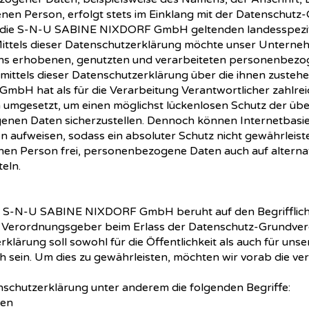
nen Person, erfolgt stets im Einklang mit der Datenschut
r die S-N-U SABINE NIXDORF GmbH geltenden landesspezi
tels dieser Datenschutzerklärung möchte unser Unternehme
s erhobenen, genutzten und verarbeiteten personenbezog
ittels dieser Datenschutzerklärung über die ihnen zustehe
H hat als für die Verarbeitung Verantwortlicher zahlrei
mgesetzt, um einen möglichst lückenlosen Schutz der über
enen Daten sicherzustellen. Dennoch können Internetbas
en aufweisen, sodass ein absoluter Schutz nicht gewährleis
enen Person frei, personenbezogene Daten auch auf alterna
teln.
r S-N-U SABINE NIXDORF GmbH beruht auf den Begrifflichk
nd Verordnungsgeber beim Erlass der Datenschutz-Grundv
lärung soll sowohl für die Öffentlichkeit als auch für un
ch sein. Um dies zu gewährleisten, möchten wir vorab die ve
nschutzerklärung unter anderem die folgenden Begriffe:
en