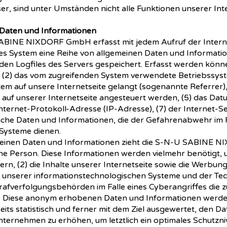
, sind unter Umständen nicht alle Funktionen unserer Inte
 Daten und Informationen
SABINE NIXDORF GmbH erfasst mit jedem Aufruf der Interne
tes System eine Reihe von allgemeinen Daten und Informati
den Logfiles des Servers gespeichert. Erfasst werden könn
(2) das vom zugreifenden System verwendete Betriebssystem
tem auf unsere Internetseite gelangt (sogenannte Referrer)
 auf unserer Internetseite angesteuert werden, (5) das Datu
e Internet-Protokoll-Adresse (IP-Adresse), (7) der Internet-
iche Daten und Informationen, die der Gefahrenabwehr im F
Systeme dienen.
emeinen Daten und Informationen zieht die S-N-U SABINE
ne Person. Diese Informationen werden vielmehr benötigt, u
ern, (2) die Inhalte unserer Internetseite sowie die Werbung 
 unserer informationstechnologischen Systeme und der Tech
trafverfolgungsbehörden im Falle eines Cyberangriffes die 
en. Diese anonym erhobenen Daten und Informationen werd
s statistisch und ferner mit dem Ziel ausgewertet, den Da
ternehmen zu erhöhen, um letztlich ein optimales Schutzniv