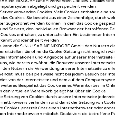
U SABINE NIXDORF GmbH verwenden Cookies. Cookies sind T
omputersystem abgelegt und gespeichert werden.
 Server verwenden Cookies. Viele Cookies enthalten eine s
g des Cookies. Sie besteht aus einer Zeichenfolge, durch we
r zugeordnet werden können, in dem das Cookie gespeiche
 und Servern, den individuellen Browser der betroffenen P
 Cookies enthalten, zu unterscheiden. Ein bestimmter Inter
kannt und identifiziert werden.
es kann die S-N-U SABINE NIXDORF GmbH den Nutzern dies
bereitstellen, die ohne die Cookie-Setzung nicht möglich wä
die Informationen und Angebote auf unserer Internetseite 
uns, wie bereits erwähnt, die Benutzer unserer Internetse
, den Nutzern die Verwendung unserer Internetseite zu erle
rwendet, muss beispielsweise nicht bei jedem Besuch der Inte
 dies von der Internetseite und dem auf dem Computersyst
weiteres Beispiel ist das Cookie eines Warenkorbes im On
 in den virtuellen Warenkorb gelegt hat, über ein Cookie.
e Setzung von Cookies durch unsere Internetseite jederzeit
ternetbrowsers verhindern und damit der Setzung von Cook
te Cookies jederzeit über einen Internetbrowser oder and
gigen Internetbrowsern möglich. Deaktiviert die betroffene 