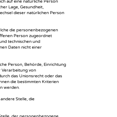
h auf eine natürliche Person
cher Lage, Gesundheit,
wechsel dieser natürlichen Person
welche die personenbezogenen
roffenen Person zugeordnet
und technischen und
en Daten nicht einer
ische Person, Behörde, Einrichtung
r Verarbeitung von
durch das Unionsrecht oder das
nnen die bestimmten Kriterien
en werden.
andere Stelle, die
 Stelle, der personenbezogene