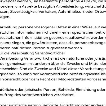
endet werden, um bestimmte persönliche Aspekte, die sic
ondere, um Aspekte bezüglich Arbeitsleistung, wirtschaftli
essen, Zuverlässigkeit, Verhalten, Aufenthaltsort oder Orts
sagen.
rarbeitung personenbezogener Daten in einer Weise, auf 
tzlicher Informationen nicht mehr einer spezifischen bet
 zusätzlichen Informationen gesondert aufbewahrt werden 
unterliegen, die gewährleisten, dass die personenbezogen
zierbaren natürlichen Person zugewiesen werden.
 die Verarbeitung Verantwortlicher
Verarbeitung Verantwortlicher ist die natürliche oder jurist
n oder gemeinsam mit anderen über die Zwecke und Mittel de
cheidet. Sind die Zwecke und Mittel dieser Verarbeitung 
rgegeben, so kann der Verantwortliche beziehungsweise kö
nionsrecht oder dem Recht der Mitgliedstaaten vorgeseh
atürliche oder juristische Person, Behörde, Einrichtung oder 
ftrag des Verantwortlichen verarbeitet.
 oder juristische Person, Behörde, Einrichtung oder andere