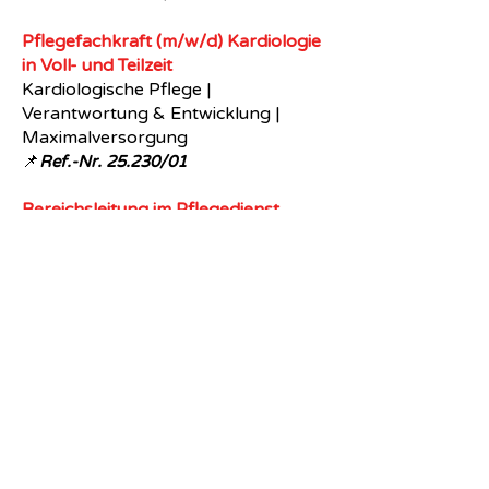
Pflegefachkraft (m/w/d) Kardiologie
in Voll- und Teilzeit
Kardiologische Pflege |
Verantwortung & Entwicklung |
Maximalversorgung
📌
Ref.-Nr. 25.230/01
Bereichsleitung im Pflegedienst
(m/w/d)
Pflegeführung mit Verantwortung |
Teamkoordination |
Schulungsplanung inklusive
📌
Ref.-Nr. 20.212/02
Fachkrankenpfleger Anästhesie-
und Intensivmedizin (m/w/d)
Intensivstation mit Perspektive |
Fachweiterbildung vorausgesetzt |
engagiertes Team