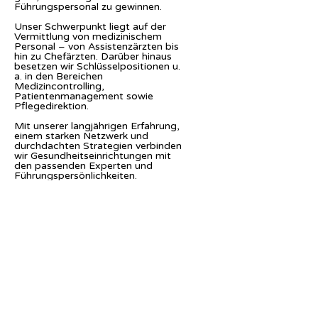
Führungspersonal zu gewinnen.
Unser Schwerpunkt liegt auf der
Vermittlung von medizinischem
Personal – von Assistenzärzten bis
hin zu Chefärzten. Darüber hinaus
besetzen wir Schlüsselpositionen u.
a. in den Bereichen
Medizincontrolling,
Patientenmanagement sowie
Pflegedirektion.
Mit unserer langjährigen Erfahrung,
einem starken Netzwerk und
durchdachten Strategien verbinden
wir Gesundheitseinrichtungen mit
den passenden Experten und
Führungspersönlichkeiten.
Hinweis
: Aus Gründen der besseren
Lesbarkeit wird in diesem Text die
männliche Form verwendet.
Selbstverständlich beziehen sich alle
Personenbezeichnungen auf alle
Geschlechter (m/w/d)
gleichermaßen.
© 2025 S-N-U Sabine Nixdorf GmbH.
Alle Rechte vorbehalten.
Impressum
|
AGB
|
Datenschutz